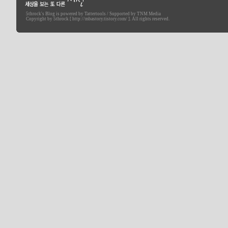
5throck
's Blog is powered by
Tattertools
/ Supported by
TNM Media
세상을 보는 또 다른 시선
Copyright by 5throck [ http://mbastory.tistory.com/ ]. All rights reserved.