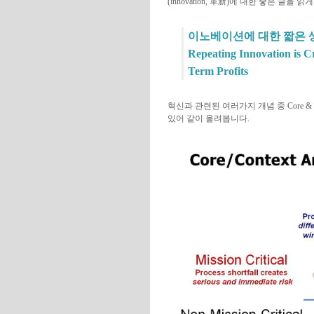
(innovation, 革新)에 대한 좋은 글을 
이노베이션에 대한 짧은 
Repeating Innovation is C
Term Profits
혁신과 관련된 여러가지 개념 중 Core &
있어 같이 올려봅니다.