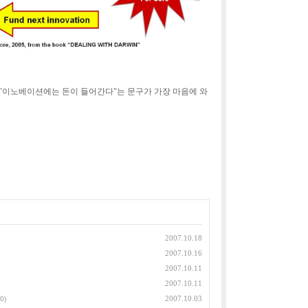
"이노베이션에는 돈이 들어간다"는 문구가 가장 마음에 와
2007.10.18
2007.10.16
2007.10.11
2007.10.11
2007.10.03
(0)