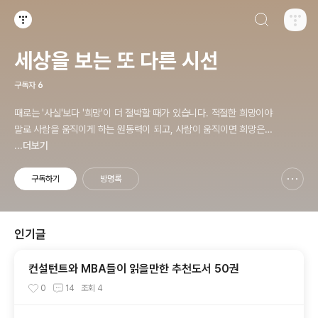
검색하기
티스토리
세상을 보는 또 다른 시선
구독자
6
때로는 '사실'보다 '희망'이 더 절박할 때가 있습니다. 적절한 희망이야
말로 사람을 움직이게 하는 원동력이 되고, 사람이 움직이면 희망은
곧 사실로 바뀌게 됩니다.
...더보기
구독하기
방명록
신고하기 레이어
열기
인기글
컨설턴트와 MBA들이 읽을만한 추천도서 50권
0
14
조회
4