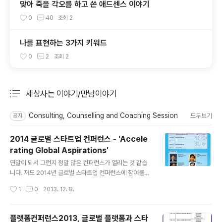
맞아 죽을 각오를 하고 쓴 애드센스 이야기
0
40
조회
2
나를 표현하는 3가지 키워드
0
2
조회
2
세상사는 이야기/만남이야기
분류 전체보기
주요 글 목록
Consulting, Counselling and Coaching Session
모두보기
공지
2014 글로벌 스타트업 컨퍼런스 - 'Accele
rating Global Aspirations'
글 내용
연말이 되서 그런지 정말 많은 컨퍼런스가 열리는 것 같습
니다. 저도 2014년 글로벌 스타트업 컨퍼런스에 참여를
하는데, "스타트업 트랜드 분석과 전망"이라는 주제로 짧게
작성시간
1
0
2013. 12. 8.
이야기 드릴 수 있을 것 같습니다. 무료로 참여가 가능하니
시간이 되시는 분들은 오셔서 2013년 스타트업 동향 및
유망 스타트업 기업들의 피칭을 들으시면 좋을 것 같습니
플랫폼컨퍼런스2013, 글로벌 플랫폼과 스타