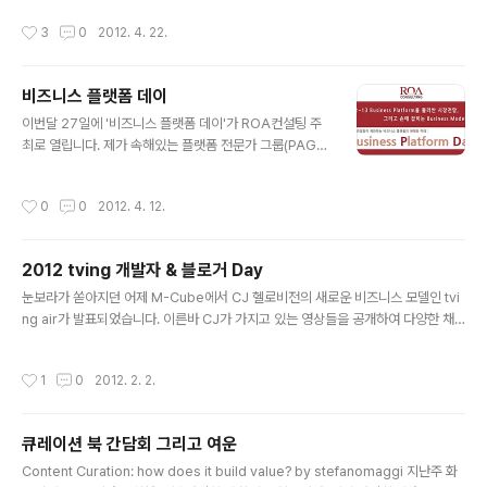
- 주제: 플랫폼 기반 ..
시는 답들을 다 찾으셨는지 모르겠네요. 비가 오는 날 정말
작성시간
3
0
2012. 4. 22.
고생 많으셨고, 오늘 일을 계기로 원하시는 답을 모두 찾으
시길 바라겠습니다. 늘 행복하시고 건강하십시오. ^^
비즈니스 플랫폼 데이
글 내용
이번달 27일에 '비즈니스 플랫폼 데이'가 ROA컨설팅 주
최로 열립니다. 제가 속해있는 플랫폼 전문가 그룹(PAG-
Platform Advisory Group)에서 후원을 하는데, 저희
멤버 중에서는 황병선 교수님이 첫강의를 맞아 "비즈니스
작성시간
0
0
2012. 4. 12.
플랫폼의 정의와 제조사를 위한 사례"로 이야기를 할 예정
으로 있습니다. 많은 이들이 플랫폼에 대해 이야기를 하지
만, 저의 개인적인 견해로는 청강문화산업대 교수로 계시
2012 tving 개발자 & 블로거 Day
는 황병선 교수님, 온오프믹스에 있는 류한석 이사님 그리
글 내용
고 다음에 계신 김지현 본부장님이 플랫폼에 대해 가장 잘
눈보라가 쏟아지던 어제 M-Cube에서 CJ 헬로비전의 새로운 비즈니스 모델인 tvi
이해하시고 이를 기반으로 다양한 이야기를 풀어내실 수
ng air가 발표되었습니다. 이른바 CJ가 가지고 있는 영상들을 공개하여 다양한 채
있는 분들이 아닐까 합니다. 물론, 이분들이 다 모여서 이야
널을 구성하고, 이를 사용자들이 자유롭게 활용할 수 있도록 한다는 오픈 플랫폼 전
기를 하면 가장 좋긴 하겠지만, 이번에는 황교수님이 기조
략의 일환으로 보이는데 이전에 공개되었던 tving이 일방향의 미디어 특성에 가까웠
작성시간
1
0
2012. 2. 2.
로 이야기를 하신다니 의미가..
다면 새롭게 오픈된 tving air는 다채널 시대를 맞이하여 소비자에게 좀 더 가깝게
접근하려는 시도로 보입니다. 많은 기업들이 자사의 서비스를 오픈하고 있고 이러한
시대적 흐름에 맞게 CJ 헬로비전도 적절한 시기에 참여한다고 보기에 이번 플랫폼
큐레이션 북 간담회 그리고 여운
오픈에 대해 매우 긍정적으로 보고 있습니다. 많은 분들이 생각하기에 - 유튜브 등의
글 내용
영향으로 - 사용자가 직접 만드는 영상물들이 강력..
Content Curation: how does it build value? by stefanomaggi 지난주 화