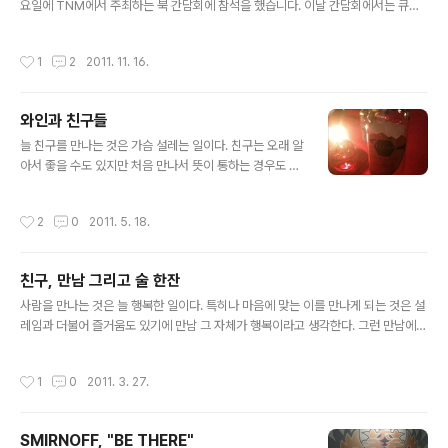
요일에 TNM에서 주최하는 북 간담회에 참석을 했습니다. 이날 간담회에서는 큐레
이션에 대한 명승은 대표님의 소개와 더불어 큐레이션과 관련하여 다양한 주제에 대
해 논의를 진행했습니다. 이중 제가 가장 관심이 있는 부분은 역시 마케팅과 비즈니
작성시간
1
2
2011. 11. 16.
스 모델이라고 할 수 있는데, 이날 간담회에서 간략하게나마 제가 평소 생각하고 있
던 부분에 대해 이야기를 드렸던 것 같습니다. 이날 간담회에서 명 대표님이 이야기
하신 것처럼 을 가장 잘 활용하고 있는 미디어 기업이 TNM이라고 할 수 있는데, SK
와인과 친구들
T와 기획한 "올댓 시리즈"건만 보더라도 기존의 콘텐츠를 어떻게 Aggregation해
글 내용
서 편집하는가 매우 중요하..
늘 친구를 만나는 것은 가슴 설레는 일이다. 친구는 오래 알
아서 좋을 수도 있지만 처음 만나서 뜻이 통하는 경우도 있
고 만날 때마다 새로운 기운을 전해주는 사람도 있기에 친
구란 늘상 신선함과 뜻이 통하는 사람이라는 이미지가 강
작성시간
2
0
2011. 5. 18.
하다. 그러기에 나에겐 친구란 마음 푸근하고 즐거움을 주
며, 세상에 대한 이야기를 하면서 회포를 풀 수 있는 그런
사이라고 본다. 그러한 친구만큼이나 편안한 시간을 보내
친구, 만남 그리고 술 한잔
게 해주는 것을 하나 꼽는다면 그것은 와인이지 않을까 한
글 내용
다. 아주 달달한 스위트한 와인부터 독특한 감미와 향을 주
사람을 만나는 것은 늘 행복한 일이다. 특히나 마음에 맞는 이를 만나게 되는 것은 설
는 body감이 무거운 와인까지 그 나름의 독특한 색깔과
레임과 더불어 즐거움도 있기에 만남 그 자체가 행복이라고 생각한다. 그런 만남에
의미를 주기에 와인은 친구들과의 만남에 잘 어울리는 또
하나 더 더할 것이 있다면 그건 술 한잔이 아닐까 한다. 친구와 만나 술 한잔 하는 것
하나의 친구라고 생각한다. 그러기에 친구와 만남 그리고
이 별 것 아니라고 생각할 수도 있겠지만, 시간을 내거나 다들 바쁜 이들이라면 술 한
작성시간
1
0
2011. 3. 27.
와인 한잔은 늘상 거부할 수 없는 흥겨..
잔 하는 것도 쉽지 않을 때가 있다. 때문에 술 한잔 할 수 있다는 것은 그만큼 친구의
귀중한 시간을 빌리는 것이고, 그가 허락해 준 시간만큼 의미를 가지면 좋겠다는 생
각을 할 때가 많다. 그런 연유로 친구와 같이 좋은 술을 마시는 것은 늘 기뿐 일이다.
SMIRNOFF, "BE THERE"
또한, 술은 이야기를 재미있게 할 수 있도록 분위기를 만들 뿐만 아니라 술 그 자체도