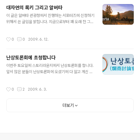
하던 분이셔서 이번 기회를 통해 가깝게 뵐 수 있어서 좋았
대자연의 록키 그리고 알버타
던 것 같습니다. 처음 뵌 인상은 사진보다 얼굴이 많이 타셨
글 내용
이 글은 알버타 관광청에서 진행하는 서포터즈에 신청하기
다는 것을 알 수 있었습니다. 아무래도 요즘 여러 가지 일들
위해서 쓴 글임을 밝힙니다. 지금으로부터 꽤 오래 전 그러
로 인해 장외투쟁을 많이 하시다 보니 그렇게 되신 것을 알
니까 대략 10년도 더 되었을 때 캘거리에서 산 적이 있습니
수 있었는데, 그 분 말씀으로는 스스로 얼굴이 잘 타시는 체
다. 처음에 갔을 때는 상당히 추워서 적응이 안되었지만, 그
질이라고 겸손하게 이야기 해주셨습니다. 많은 분들이 진
작성시간
0
0
2009. 6. 12.
래도 살다 보면 그 지역에 적응되는 것처럼 저도 그 속에서
보신당에 대해서는 여러 가지 생각을 가지고 계시리라 생
추위를 즐기며 살아갔던 것 같습니다. 이렇게 이야기 드리
각합니다. 민주노동당과의 결별..
니 알버타가 어느 정도 추운 곳이라고 상상하실 것 같기는
난상토론회에 초청합니다
한데, 실제로 느끼시기는 어려울 것 같습니다. 얼마나 추운
글 내용
곳이냐 하면, 제가 있을 때 겨울철 가장 추운 날씨가 영하 3
이번주 토요일에 스토리라운지에서 난상토론회를 합니다.
5였습니다. 제가 군대에 있는 동안 영하 20 이하로 내려간
앞서 많은 분들이 난상토론회에 오셨기에 다 알고 계신 것
적이 거의 없었으니 꽤 춥다고 할 수 있을 것 같습니다. 하
같지만, 그래도 아직 모르시는 분들을 위해 잠시 소개드리
지만, 알버타의 겨울이 춥다고 해서 다 나쁜 것만은 아닙니
자면, 난상토론회는 스마트플레이스에서 주관하는 행사로
작성시간
0
2
2009. 6. 3.
다. 겨울이 ..
특정한 주제를 정해 토론하거나 본인이 원하는 주제를 정
해서 이야기를 나누는 행사입니다. 이미 저희 멤버들의 블
로그나 스마트플레이스에서 보신 분들도 계시겠지만, 그래
더보기
도 아직까지 행사가 개최되는 것을 모르는 분들이 있을 것
같아 제 블로그에도 게재를 합니다. 꽤 오랜만에 하는 난상
토론회라 한편으로 기대도 되고 간만에 진행하기에 얼마나
많이 오실지는 모르겠지만, 제 경험상 오시면 나름 재미있
는 일들도 꽤 있기에 추천을 해드리고 싶습니다. 그럼 오실