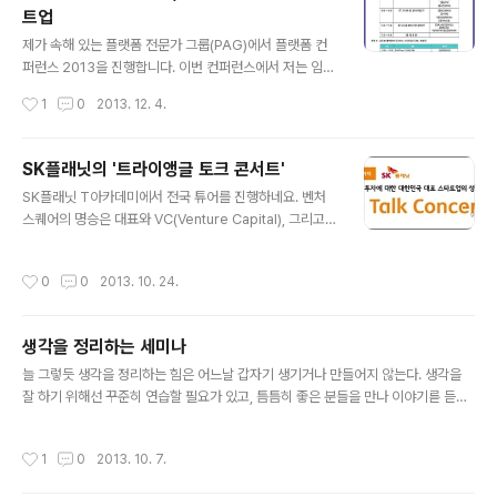
다. 참가신청 바로가기>> 2013 글로벌 스타트업 컨퍼런
트업
스 바로가기>>
글 내용
제가 속해 있는 플랫폼 전문가 그룹(PAG)에서 플랫폼 컨
퍼런스 2013을 진행합니다. 이번 컨퍼런스에서 저는 임정
욱 스타트업 얼라이언스 센터장님, 황병선 KAIST 교수님,
작성시간
1
0
2013. 12. 4.
명승은 벤처스퀘어 대표님과 함께 "한국 스타트업 생태계,
무엇이 문제인가"라는 주제로 패널 토론을 진행하게 되었
습니다. 스타트업에 관심 많으신 분들은 오셔서 같이 논의
SK플래닛의 '트라이앵글 토크 콘서트'
할 수 있는 장이 되면 좋을 것 같습니다. 신청을 하실 때 "데
글 내용
SK플래닛 T아카데미에서 전국 튜어를 진행하네요. 벤처
모데이(http://www.demoday.co.kr/)"에 등록된 스타
스퀘어의 명승은 대표와 VC(Venture Capital), 그리고
트업의 경우, 선발을 통해 무료 입장이 가능하니 "데모데
실제 창업하신 분들의 이야기를 들을 수 있는 자리인데 한
이" 내의 회사 정보를 최신 정보로 업데이트 해주시고 신청
곳에서 하는 것이 아니라 전국적으로 진행하는 것에 대해
시에 "데모데이"를 선택해 주시면 됩니다. 플랫폼 컨퍼런스
작성시간
0
0
2013. 10. 24.
의미가 있다고 봅니다. 서울에 비해 지방은 상대적으로 스
참가 신청 페이지: http://onoffmix.com/event/..
타트업/벤처 관련 행사가 많지 않은데 이번 기회에 참가하
시면 페이스북이나 인터넷으로만 보셨던 분들을 직접 보고
생각을 정리하는 세미나
목소리를 들을 수 있을 것 같습니다. 전주/전북대학교 법학
글 내용
대학원 바오로홀 http://onoffmix.com/event/20021
늘 그렇듯 생각을 정리하는 힘은 어느날 갑자기 생기거나 만들어지 않는다. 생각을
천안/선문대학교 본관 국제회의실 http://onoffmix.co
잘 하기 위해선 꾸준히 연습할 필요가 있고, 틈틈히 좋은 분들을 만나 이야기륻 듣고
m/event/20026 대구/계명대학교 바우어신관 3304호
어디가 부족한지 그리고 앞으로 더 나아가야 할 부분이 무엇인지를 깨닫는게 중요하
http://onoffmix.com/event/2003..
다고 생각한다. 그런 관점에서 보면 손호성 대표님이 진행하고 있는 "생각을 정리하
작성시간
1
0
2013. 10. 7.
는 세미나"는 의미가 있다고 생각한다. 요즘처럼 바쁜 현대인에게 자신만의 시간을
내는 것이 어쩌면 가장 큰 사치일 수 있겠지만, 가을날 주말 오후를 온전히 자신만의