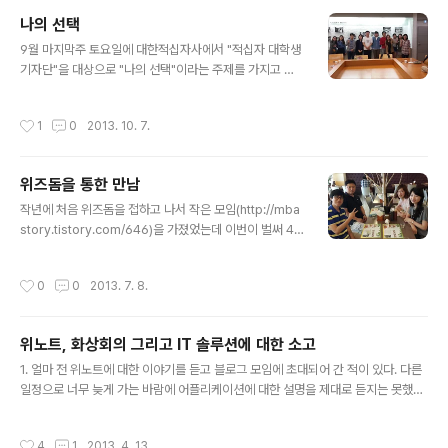
시간으로 만들고 그 시간 동안 나 자신이 생각하고 있는 것이 무엇인지 그리고 그 안
나의 선택
에서 내가 무엇을 찾을 수 있을 것인지를 발견할 수 있다면 그리 아깝지만은 않은 시
글 내용
간이 되지 않을까 한다. 신청 링크: http://onoff..
9월 마지막주 토요일에 대한적십자사에서 "적십자 대학생
기자단"을 대상으로 "나의 선택"이라는 주제를 가지고 짧
은 강의를 했습니다. 어떻게 직업을 선택하는 것이 바람직
한 지 그리고 자신의 꿈을 잃지 않고 사는 것이 무엇인지에
작성시간
1
0
2013. 10. 7.
대해 이야기를 했는데 돌이켜보니 저 자신에 대한 이야기
가 더 많았던 것 같습니다. 많이 부족한 강의였지만 좋게 봐
주신 대학생 분들께 감사드리고, 좋은 자리를 만들어주신
위즈돔을 통한 만남
대한적십자사에게 다시금 감사드립니다.
글 내용
작년에 처음 위즈돔을 접하고 나서 작은 모임(http://mba
story.tistory.com/646)을 가졌었는데 이번이 벌써 4
번째 모임이나 되었네요. 토요일 오전의 짧은 만남이었지
만 오신 분들 모두에게 좋은 시간이 되셨으리라 믿습니다.
작성시간
0
0
2013. 7. 8.
^^ 언제 다시 할 지는 잘 모르겠지만 혹시라도 컨설팅과 컨
설턴트에 대해 관심을 가지고 계신 분들과 같이 맥주라도
하면서 이야기할 수 있는 기회가 만들어지면 좋을 것 같습
위노트, 화상회의 그리고 IT 솔루션에 대한 소고
니다. 늘 행복하시고 건강하십시오. ^^
글 내용
1. 얼마 전 위노트에 대한 이야기를 듣고 블로그 모임에 초대되어 간 적이 있다. 다른
일정으로 너무 늦게 가는 바람에 어플리케이션에 대한 설명을 제대로 듣지는 못했지
만, 해당 어플리케이션에 대한 자료와 소개영상을 보면서 그 가능성을 엿보고 있다.
어찌 보면 대단하지 않은 어플리케이션일수도 있고, 다른 관점으로 보면 꽤 유용한
작성시간
4
1
2013. 4. 13.