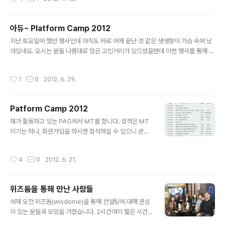
어플리케이션으로 볼 수 있다는 생각이 든다. 먼저 대단하지 않다고 생각하게 된 이
유를 생각해 본다면, 이미 많은 대기업들이 화상 회의 시스템을 도입했고 이를 이용
해 지방이나 해외에 있는 사람들과 업무 협의를 할 때 이용한다는 점이다. 다른 한편
아듀~ Platform Camp 2012
으로 보면 그 화상 회의 시스템이 너무 비싸다는 점이고, 비교적 자주 쓰는 경우가 많
글 내용
지 않다는 것이 기존 화상 회의 솔루션의 한계이지 않을까..
지난 토요일에 했던 행사인데 아직도 바로 어제 끝난 것 같은 생생함이 가슴 속에 남
아있네요. 오시는 분들 나름대로 많은 고민거리가 있으셨을텐데 이번 행사를 통해 원
하시는 바를 다 얻어가셨는지 모르겠습니다. ^^ 다음번 행사는 아마도 연말이나 내년
초쯤에 진행되지 않을까 하는데, 플랫폼에 대한 많은 이야기들과 생각들이 오고 가는
작성시간
1
0
2012. 6. 29.
장이 되어 좀 더 많은 분들과 친속하게 플랫폼에 대해 이야기를 나눌 수 있는 행사가
되길 바래봅니다. 추신: 본 행사를 협찬해 주신 회사 관계자분들과 주말에도 불구하
고 많은 시간을 할애해 주신 모든 분들에게 다시 한번 감사드립니다.
Patform Camp 2012
글 내용
제가 활동하고 있는 PAG에서 MT를 합니다. 성격은 MT
이기는 하나, 회원가입을 하시면 참석하실 수 있으니 관심
이 있으신 분들은 오셔서 많은 이야기를 듣고 의견을 주시
면 좋을 것 같습니다. 플랫폼전문가그룹 운영진 대표위원
작성시간
4
0
2012. 6. 21.
명단 http://platformadvisory.kr/aboutpag/pagbo
ardmembers [1부 행사 개요 : 15분 인사이트 & 네트워
킹 & 패널토론] 가. 참가비 : 5만원 (온라인 입금 선착순, 현
위즈돔을 통해 만난 사람들
장 접수는7만원) 나. 시간 : 6월 23일 오후 1시~ 6시 다.
글 내용
진행 - 15분 발표 후 5분동안 자기소개를 1분씩 5명이 돌
어제 오전 위즈돔(wisdome)을 통해 컨설팅에 대해 관심
아가면서 진행 - 2부 행사에서 서로 관심있는 사람끼리 네
이 있는 분들과 모임을 가졌습니다. 2시간여의 짧은 시간
트워킹을 하기위한 사전 Ice Break 라. 패널 토론 (60분)
이었지만, 많은 이야기가 오고 갔는데 오신 분들께서 원하