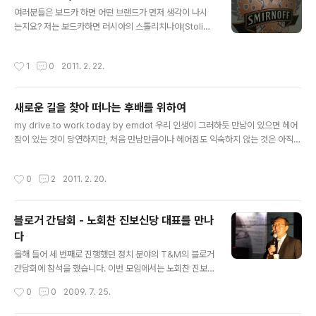
글 내용
대화를 이끌어가는 좋은 소재라고 생각..
여러분들은 보드카 하면 어떤 브랜드가 먼저 생각이 나시
는지요? 저는 보드카하면 러시아의 스톨리치나야(Stolich
naya), 스웨덴의 앱솔루트(Absolut), 핀란드의 핀란디아
(Finlandia), 미국의 스카이(Skyy) 등이 생각나는데, 이번
작성시간
1
0
2011. 2. 22.
에 스미노프(Smirnoff) 파티에 가서 스미노프를 처음 접
하게 되었습니다. 스미노프는 보드카 중에서 상당히 대중
적인 술이라고 할 수 있었는데 제가 다소 늦게 접하게 된 것
새로운 길을 찾아 떠나는 후배를 위하여
은 아무래도 보드카보다는 위스키를 더 좋아하는 개인적인
글 내용
취향 탓도 상당한 영향을 준 것 같습니다. 다만, 올 겨울은
my drive to work today by emdot 우리 인생이 그러하듯 만남이 있으면 헤어
다른 겨울과 달리 날씨가 많이 추운 탓에 위스키보다 보드
짐이 있는 것이 당연하지만, 처음 만남만큼이나 헤어짐도 익숙하지 않는 것은 아직도
카를 좀 더 마실 기회가 많았는데, 아마도 처음 보드카를 마
사람에 대해 그리고 너에 대해 정이 있어서이지 않을까 한다. 출근 첫날 나와의 제안
시게 된 것이 추운 겨울철 러시아 출장을 가서 보드카를 배
작업으로부터 시작한 너와의 인연은 그렇게 조금 남다르게 시작되었다고 할 수 있을
작성시간
0
2
2011. 2. 20.
웠기..
것 같다. 워낙 짧은 시간에 써야 하는 제안이기도 했지만, 회사에 들어와서 처음 쓰는
제안서였기에 의욕도 많이 앞섰고 새로운 시장을 찾아야 하는 미션을 담고 있었기에
부담이 많이 가는 제안이여서 기억이 더 남는 것 같기도 하다. 물론, 이전 프로젝트에
블로거 간담회 - 노회찬 진보신당 대표를 만나
서 너를 소개받을 기회가 있었고 네가 회사에서 진행한 Case Competition에서
다
우승을 한 능력이 있는 사람이라는..
글 내용
올해 들어 세 번째로 진행했던 정치 분야의 T&M의 블로거
간담회에 참석을 했습니다. 이번 모임에서는 노회찬 진보
신당 대표님을 모시고 간담회가 진행되었습니다. 다 아시
작성시간
0
0
2009. 7. 25.
다시피 노회찬 대표는 뛰어난 언변을 가지고 계신 분이고,
여러 가지 좋은 일들도 많이 하셔서 평상 시 한번 뵈었으면