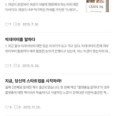
글 내용
1. 여성의 관점에서 여성이 어떻게 변화해야 하는지에 대한
이야기다. 여성이 너무 적극적인 자세를 가지면 "드세다"라
는 보수적인 생각이 아직도 한국 사회를 지배한다는 관점
에서 본다면 많은 시사점이 있다고 본다. 글을 읽다 보면 미
작성시간
1
0
2013. 7. 16.
국사회도 한국사회와 비교해 볼 때 별반 다르지 않다는 것
을 알 수 있고, 그러한 상황에서 여성 스스로 변화해야 한다
는 생각을 가지기는 정말 어려운 부분이 있다고 본다. 하지
빅데이터를 말하다
만, 직장 내에서의 여성 비중이 점차 높아지고 있고 사회 참
글 내용
여가 강해지는 요즘 분위기를 감안한다면 여성은 이러이러
1. 최근 들어 빅데이터에 대한 많은 이야기가 오고 가고 있다. 빅데이터의 존재 여부
해야한다는 역할론에서 벗어나야 한다는 저자의 주장에 십
에서부터 활용까지 매우 활발한 논의가 진행되고 있는데, 어느 의견이 맞는지에 대한
분 공감한다. ("Working Mom"이 가정과 직장이라는 두
이야기 하는 것보다는 이를 어떻게 활용할지에 대해 집중을 하는 것이 더 바람직하다
마리 토끼를 효과적으로 잡는 방법 중 하나로 외조가 중요
고 생각한다. 개인적으로 데이터를 분석해서 의미 있는 결과를 제시하는 역할을 하다
작성시간
1
2
2013. 5. 26.
한데 부끄럽게도 그렇지 ..
보니 데이터 분석에 대해 많은 생각과 고민을 하게 되는데, 데이터가 빅(Big)이나 아
니냐는 논쟁은 다소 주객이 전도된 느낌이 강하다. 2. 데이터가 스몰(Small)이던 빅
(Big)이던 라지(Large)이던 휴지(Huge)이던 간에 본질은 해당 데이터로부터 무엇
지금, 당신의 스타트업을 시작하라!
을 얻을 수 있느냐는 질문이 선행되어야 한다고 본다. 데이터가 적더라도 의미가 있
글 내용
으면 중요한 것이고 이와 반대로 데이터가..
올해 2번째로 참여한 책이 출간되었습니다. 첫 번째 책인 "플랫폼을 말하다"의 경우
플랫폼에 대한 책이어서 학술적이고 이론적인 느낌이 강하다면 이번에 출간한 책은
실제 스타트업을 하는 데 있어 한 번쯤 고민하거나 생각해볼 수 있는 주제를 다루고
있어 좀 더 실무적인 책이 되지 않을까 합니다. 제가 담당한 부분은 스타트업의 사업
작성시간
6
0
2012. 11. 25.
계획서를 만드는 챕터인데, 많은 창업자들이 사업을 시작하거나 투자를 받기 위해서
어떻게 사업계획서를 써야 하는지 고민하시는 것을 보고 제 나름대로 정리를 해서 이