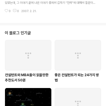
06년 글로벌 MBA' 102위)입니다.
있었는데, 그 이야기 끝에 나온 이야기 중에서 갑자기 "전략"에 대해서 질문이
들어왔다. 질문의 내용인 즉 " 전략을 공부하고 싶은데, 어떤 과목을 들으면 좋
0
0
2007. 2. 21.
겠느냐?"였는데, 개인적으로 참 미묘한 질문이였다고 생각한다. 요즘 시쳇말로
주변을 살펴보면 과연 "전략"이라는 이야기가 안들어간 부분을 찾기가 어렵지
않다고 생각한다. 전략마케팅, 조직전략, 사업전략 등등 마치 전략이라는 단어
가 빠지면 안되는 것처럼 "전략"이라는 용어가 남용되는 가운데 살고 있으니, 아
마도 그 분도 그런 상황에서 별 다른 생각없이 "전략"에 대해서 질문을 하셨거나
이 블로그 인기글
아니면 MBA들은 가장 가고싶어하는 "전략" 컨설팅 회사를 염두에 두고 한 질
문이라고 생각된다..
컨설턴트와 MBA들이 읽을만한
좋은 컨설턴트가 되는 24가지 방
추천도서 50권
법