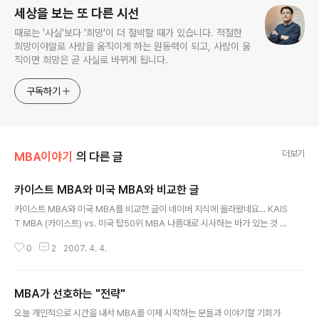
세상을 보는 또 다른 시선
때로는 '사실'보다 '희망'이 더 절박할 때가 있습니다. 적절한
희망이야말로 사람을 움직이게 하는 원동력이 되고, 사람이 움
직이면 희망은 곧 사실로 바뀌게 됩니다.
구독하기
더보기
MBA이야기
의 다른 글
카이스트 MBA와 미국 MBA와 비교한 글
글 내용
카이스트 MBA와 미국 MBA를 비교한 글이 네이버 지식에 올라왔네요... KAIS
T MBA (카이스트) vs. 미국 탑50위 MBA 나름대로 시사하는 바가 있는 것 같
고 좋은 의견인 것 같습니다. 다만, 블로깅을 하셨다면 더 좋은 의견을 받아서 쌍
0
2
2007. 4. 4.
방향 대화가 가능할 것 같은데 그렇지 않아서 개인적으로 아쉬운 부분이 남습니
다. 또한, 노출이 되시는 것에 부담을 느끼셔서 그런지는 몰라도 어떤 분이 글을
쓰셨는지를 밝히지 않아서 좀 그렇네요... 제가 이전에 쓴 글과 한번 비교해서 보
MBA가 선호하는 "전략"
시는 것도 좋은 방법인 것 같습니다. MBA스쿨에 대한 이야기 참고적으로 현재
글 내용
카이스트 MBA는 글로벌 랭킹은 대략 100 - 120위 정도(파이낸셜타임스: '20
오늘 개인적으로 시간을 내서 MBA를 이제 시작하는 분들과 이야기할 기회가