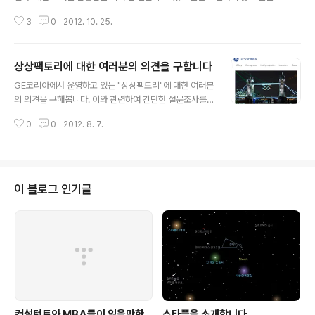
로의 길을 걸을 수도 있다. 하지만, 어느 인생이 더 나은지는 잘 모른다. 그것이
3
0
2012. 10. 25.
쉬운 인생인지 아니면 더 어려운 삶인지는 결국 끝까지 가봐야 알 수 있는 것 아
닐까. 시작은 늘 그렇듯 조용하지만 먼 길을 걸을 때 전력질주를 하지 않듯 우리
의 걸음도 천천히 그리고 조금씩 속도를 내면서 달려갈 필요가 있을 듯 하다. 2.
상상팩토리에 대한 여러분의 의견을 구합니다
초등학교 시절 그린 모니터의 깜빡이는 커서는 늘 나를 유혹했다. 그리 화려하
글 내용
지도 않았던 초록색의 큰 점이 뭐가 매력이였을까. 다만, 확실한 것은 그냥 바라
GE코리아에서 운영하고 있는 "상상팩토리"에 대한 여러분
만 보고 있어도 신기하고 매혹적인 그 점이 나를 이 세계로 이..
의 의견을 구해봅니다. 이와 관련하여 간단한 설문조사를
하고 있는데 약 5분 정도만 시간을 내서 참여를 해주시면
0
0
2012. 8. 7.
도움이 많이 되실 것 같습니다. [소개의 글] 2011년 10월
10일 문을 연 ‘GE 상상팩토리’는 국내•외에서 GE가 추진
하고 있는 비즈니스를 스토리텔링에 기반한 재미와 정보가
담긴 다양한 컨텐츠를 통해 블로그 독자 여러분들과 교감
하고 소통하기 위해 노력해 왔습니다. 이제 ‘GE 상상팩토
이 블로그 인기글
리’는 지금의 결과에 만족하지 않고 좀 더 많은 독자 여러분
을 찾아 뵙고, 좀 더 유익하고 도움이 되는 최고의 기업 블
로그로 도약하기 위해 여러분들의 소중한 의견 하나하나를
이번 기회를 통해 담아내고자 합니다. 설문조사 링크 설문
에 참여하신 분들에게는 ..
컨설턴트와 MBA들이 읽을만한
스타플을 소개합니다