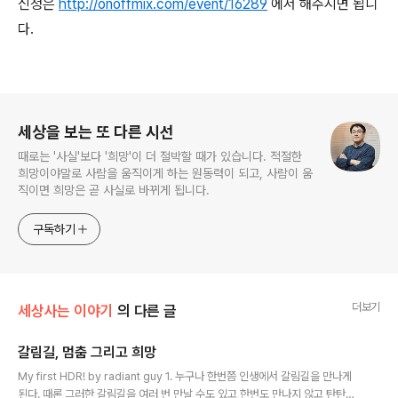
신청은
http://onoffmix.com/event/16289
에서 해주시면 됩니
다.
로그 정보
세상을 보는 또 다른 시선
때로는 '사실'보다 '희망'이 더 절박할 때가 있습니다. 적절한
희망이야말로 사람을 움직이게 하는 원동력이 되고, 사람이 움
직이면 희망은 곧 사실로 바뀌게 됩니다.
구독하기
더보기
세상사는 이야기
의 다른 글
갈림길, 멈춤 그리고 희망
글 내용
My first HDR! by radiant guy 1. 누구나 한번쯤 인생에서 갈림길을 만나게
된다. 때론 그러한 갈림길을 여러 번 만날 수도 있고 한번도 만나지 않고 탄탄대