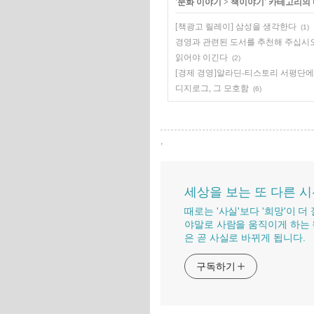
'
문화 이야기
>
책이야기
' 카테고리의
[책광고 릴레이] 삼성을 생각한다
(1)
경영과 관련된 도서를 추천해 주십시
읽어야 이긴다
(2)
[경제 경영]알라딘-티스토리 서평단
디지로그, 그 모호함
(6)
,
세상을 보는 또 다른 
때로는 '사실'보다 '희망'이 
야말로 사람을 움직이게 하는 
은 곧 사실로 바뀌게 됩니다.
구독하기