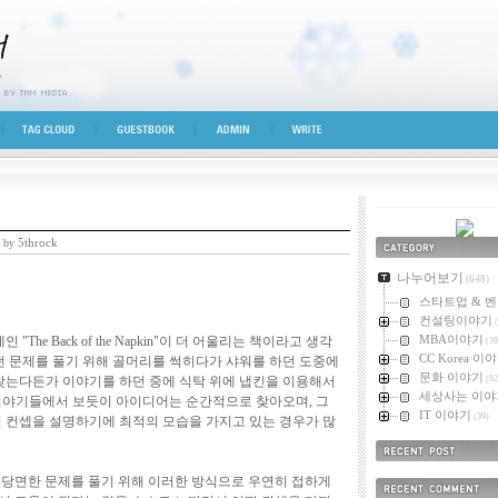
시선
TAG CLOUD
GUESTBOOK
ADMIN
WRITE
5throck
 by
카테고리
나누어보기
(648)
스타트업 & 
컨설팅이야기
(
MBA이야기
The Back of the Napkin"이 더 어울리는 책이라고 생각
(39
CC Korea 이
떤 문제를 풀기 위해 골머리를 썩히다가 샤워를 하던 도중에
문화 이야기
찾는다든가 이야기를 하던 중에 식탁 위에 냅킨을 이용해서
(92
세상사는 이야
야기들에서 보듯이 아이디어는 순간적으로 찾아오며, 그
IT 이야기
(39)
 컨셉을 설명하기에 최적의 모습을 가지고 있는 경우가 많
최근에 올라온 
 당면한 문제를 풀기 위해 이러한 방식으로 우연히 접하게