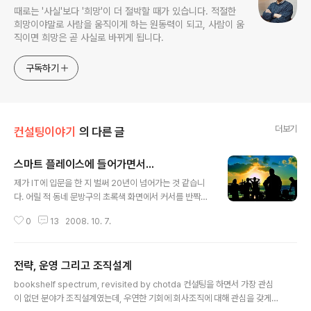
때로는 '사실'보다 '희망'이 더 절박할 때가 있습니다. 적절한
희망이야말로 사람을 움직이게 하는 원동력이 되고, 사람이 움
직이면 희망은 곧 사실로 바뀌게 됩니다.
구독하기
더보기
컨설팅이야기
의 다른 글
스마트 플레이스에 들어가면서...
글 내용
제가 IT에 입문을 한 지 벌써 20년이 넘어가는 것 같습니
다. 어릴 적 동네 문방구의 초록색 화면에서 커서를 반짝이
며 저를 유혹하던 인베이더(초창기 컴퓨터 게임의 일종)로
0
13
2008. 10. 7.
시작된 저의 컴퓨터 사랑이 결국 철부지 중학교 3학년 시
절 COBOL을 배우게 만들었던 것 같습니다. 대학시절에
는 에어콘도 없는 도서관에서 나쁜 머리로 C언어의 포인터
전략, 운영 그리고 조직설계
에 대한 개념을 이해하고자 낑낑거렸고, 그 덕에 두꺼운 책
글 내용
을 배게 삼아 종종 잠들었던 기억이 지금도 생생한 것 같습
bookshelf spectrum, revisited by chotda 컨설팅을 하면서 가장 관심
니다. 또한, 군대에서 짬짬이 Complier 이론을 공부하고,
이 없던 분야가 조직설계였는데, 우연한 기회에 회사조직에 대해 관심을 갖게
졸업반에 남들이 다하던 취업준비를 마다한 채 소프트웨어