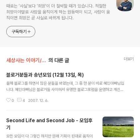
때로는 '사실'보다 '희망'이 더 절박할 때가 있습니다. 적절한
희망이야말로 사람을 움직이게 하는 원동력이 되고, 사람이 움
직이면 희망은 곧 사실로 바뀌게 됩니다.
구독하기
더보기
세상사는 이야기/만남이야기
의 다른 글
블로거분들과 송년모임 (12월 13일, 목)
글 내용
올해 블로그를 하면서 많은 분들을 뵈었는데, 그 중 한 분이 바로 혜민아빠님입
니다. 혜민아빠님은 블로거들 사이에서 유명한 블로그포럼을 운영하고 계신데,
연말연시를 맞이하여 송년모임을 갖으신다고 합니다. 많은 블로거분들의 참석
0
4
2007. 12. 6.
을 부탁드리고 꼭 블로그를 하지 않더라도 부담없이 오셔서 같이 즐거운 저녁식
사라도 하시면 좋을 것 같습니다. 벌써~ 달력이 한장이 남았네요. 어쩌면 한장
씩이나 남았다고 할 수도 있을 겁니다. 블로거 분들과 처음 만남은 아마 1월달
Second Life and Second Job - 모임후
정도였는데 그 이후로 꾸준하게 한달에 1~2번씩 진행한 블로그포럼 및 번개 등
으로 즐거운 시간이 되었습니다. 올 한해는 블로그포럼 같은 경우는 총 13번 정
기
글 내용
도 진행했으며, 부산까지 가면서 진행이 이루어졌습니다. 덕분에 부산에서는 지
모든 모임이 다 그렇긴 하지만 원래 기획이 된대로 움직이
금도 마루님이 블로그 포럼을..