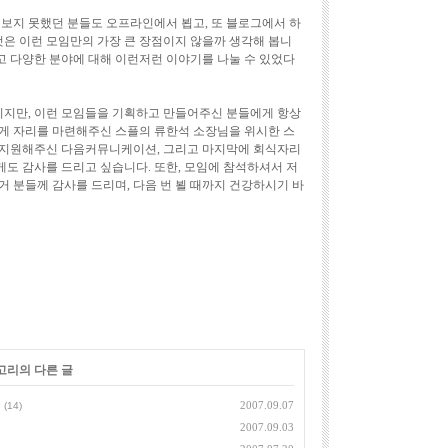
 보지 못했던 분들도 오프라인에서 뵙고, 또 블로그에서 하
것은 이런 모임만의 가장 큰 장점이지 않을까 생각해 봅니
뵙고 다양한 분야에 대해 이런저런 이야기를 나눌 수 있었다
것이지만, 이런 모임들을 기획하고 만들어주신 분들에게 항상
게 자리를 마련해주신 스플의 류한석 소장님을 위시한 스
 지원해주신 다음커뮤니케이션, 그리고 마지막에 회식자리
도 감사를 드리고 싶습니다. 또한, 모임에 참석하셔서 저
 분들께 감사를 드리며, 다음 번 뵐 때까지 건강하시기 바
테고리의 다른 글
2007.09.07
(14)
2007.09.03