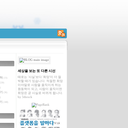
RSS
세상을 보는 또 다른 시선
때로는 '사실'보다 '희망'이 더 절
벤처
(15)
박할 때가 있습니다. 적절한 희망
239)
이야말로 사람을 움직이게 하는
)
원동력이 되고, 사람이 움직이면
야기
(36)
희망은 곧 사실로 바뀌게 됩니다.
by
5throck
)
기
(188)
글