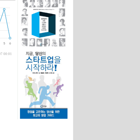
글
07 00:01