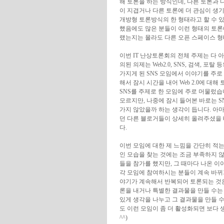
해 토론을 하는 방식인데, 다른 토론과 
이 지겹거나 다른 토론에 더 관심이 생기
개방형 토론방식의 한 형태라고 할 수 있
했음에도 많은 분들이 이런 형태의 토론
랬는지는 몰라도 다른 오픈 스페이스 형
이번 IT 난상토론회의 전체 주제는 다 아
의된 의제는 Web2.0, SNS, 검색, 
가지게 된 SNS 모임에서 이야기를 주로
해서 잠시 시간을 내어 Web 2.0에 대
SNS를 주제로 한 모임에 주로 머물렀습니
모르지만, 나중에 잠시 들어본 바로는 SN
가지 않았을까 하는 생각이 듭니다. 아
던 다른 블로거들이 상세히 올려주셨을 
다.
이번 모임에 대한 제 느낌을 간단히 적는
인 모습을 찾는 것에는 조금 부족하지 않
들을 참가를 했지만, 그 때마다 나온 이
각 모임에 참여하시는 분들이 계속 바뀌
야기가 계속해서 반복되어 토론되는 것은
론을 내거나 특별한 결과물을 만들 수는 
있게 생각을 나누고 그 결과물을 만들 수
도 이런 모임이 좀 더 활성화되면 보다
^^)