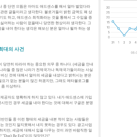
최근에 달린 댓
 중 단연 으뜸은 아마도 애드센스를 해서 얼마 벌었다라
 관련 글들이라고 생각한다. 블로거들이 밝힌 금액도 꽤 상
기도 하고, 애드센스 최적화라는 것을 통해서 그 수입을 증
 싫어하는 사람이 없을테니 당연한 현상이라 생각한다. 그
금을 내야 한다는 생각은 해보신 분은 얼마나 될까 하는 생
 희대의 사건
08-
 당연히 따라야 하는 중요한 의무 중 하나다. (세금을 안내
는 나라들 중 많은 나라가 전제국가나 독재국가들이라는 사실
얼마 버신 것에 대해서 얼마의 세금을 내셨다고 밝히시는 분은
 필요가 없는 분들이 많긴 하겠지만, 그래도 메타블로그를
 좀 이상하다.
 제공자도 명확하게 하지 않고 있다. 내가 애드센스에 가입
국시민인 경우 세금을 내야 한다는 것에 대해서 구글은 분명
일반인들 중 이런 형태의 세금을 내본 적이 없는 사람들은
하는 것인지 알지못해서 내지 못하는 경우도 있다. 광고사업
하지만, 세금에 대해서 입을 다무는 것이 과연 바람직한 일
on't Be Evil"이지 않았던가?