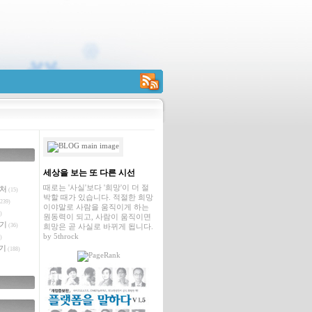
RSS
세상을 보는 또 다른 시선
때로는 '사실'보다 '희망'이 더 절
벤처
(15)
박할 때가 있습니다. 적절한 희망
239)
이야말로 사람을 움직이게 하는
)
원동력이 되고, 사람이 움직이면
야기
(36)
희망은 곧 사실로 바뀌게 됩니다.
by
5throck
)
기
(188)
글