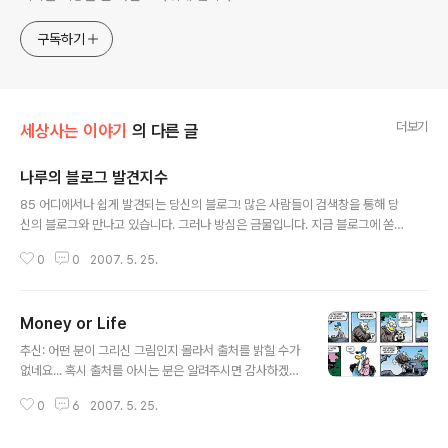
구독하기
더보기
세상사는 이야기
의 다른 글
나루의 블로그 발견지수
글 내용
85 어디에서나 쉽게 발견되는 당신의 블로그! 많은 사람들이 검색창을 통해 당
신의 블로그와 만나고 있습니다. 그러나 방심은 금물입니다. 지금 블로그에 쏟
고 있는 당신의 열정이 식지 않도록 앞으로도 ‘열블로깅’ 하세요! 나루의 블로그
0
0
2007. 5. 25.
발견지수를 해봤는데 재미있네요... ^^ 시간나실 때 한번씩 해보십시오...
Money or Life
글 내용
추신: 어떤 분이 그리신 그림인지 몰라서 출처를 밝힐 수가
없네요... 혹시 출처를 아시는 분은 알려주시면 감사하겠습
니다... ^^
0
6
2007. 5. 25.