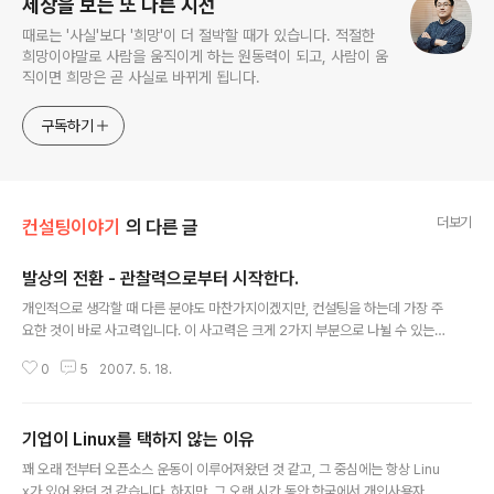
세상을 보는 또 다른 시선
때로는 '사실'보다 '희망'이 더 절박할 때가 있습니다. 적절한
희망이야말로 사람을 움직이게 하는 원동력이 되고, 사람이 움
직이면 희망은 곧 사실로 바뀌게 됩니다.
구독하기
더보기
컨설팅이야기
의 다른 글
발상의 전환 - 관찰력으로부터 시작한다.
글 내용
개인적으로 생각할 때 다른 분야도 마찬가지이겠지만, 컨설팅을 하는데 가장 주
요한 것이 바로 사고력입니다. 이 사고력은 크게 2가지 부분으로 나뉠 수 있는
있는데, 바로 발산적 사고와 수렴적 사고라는 것입니다. 말 그대로 발산적 사고
0
5
2007. 5. 18.
는 어느 부분에 국한되지 않고 자유스럽게 생각을 하는 것을 의미하며, 수렴적
사고는 다양한 생각이나 아이디어로부터 통찰을 통해 주요한 인자를 찾아서 이
를 연관 짓는 사고라 할 수 있습니다. 이 두 가지 사고를 다 가지고 있는 가장 좋
기업이 Linux를 택하지 않는 이유
지만 그런 경우는 매우 드물고 일반적으로는 둘 중 하나의 사고체계를 갖게 되
글 내용
는데, 컨설팅에서는 일반적으로 발산적 사고보다는 수렴적 사고를 선호하게 됩
꽤 오래 전부터 오픈소스 운동이 이루어져왔던 것 같고, 그 중심에는 항상 Linu
니다. 이유는 발산적 사고를 하게 되면, 너무 다양한 생각에 빠져서 원래의 목적
x가 있어 왔던 것 같습니다. 하지만, 그 오랜 시간 동안 한국에서 개인사용자들