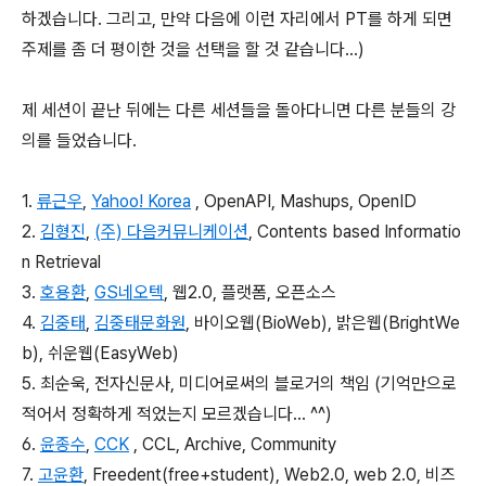
하겠습니다. 그리고, 만약 다음에 이런 자리에서 PT를 하게 되면
주제를 좀 더 평이한 것을 선택을 할 것 같습니다...)
제 세션이 끝난 뒤에는 다른 세션들을 돌아다니면 다른 분들의 강
의를 들었습니다.
1.
류근우
,
Yahoo! Korea
, OpenAPI, Mashups, OpenID
2.
김형진
,
(주) 다음커뮤니케이션
, Contents based Informatio
n Retrieval
3.
호용환
,
GS네오텍
, 웹2.0, 플랫폼, 오픈소스
4.
김중태
,
김중태문화원
, 바이오웹(BioWeb), 밝은웹(BrightWe
b), 쉬운웹(EasyWeb)
5. 최순욱, 전자신문사, 미디어로써의 블로거의 책임 (기억만으로
적어서 정확하게 적었는지 모르겠습니다... ^^)
6.
윤종수
,
CCK
, CCL, Archive, Community
7.
고윤환
, Freedent(free+student), Web2.0, web 2.0, 비즈