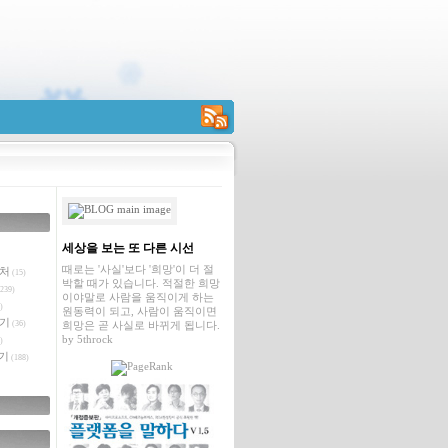
RSS
세상을 보는 또 다른 시선
때로는 '사실'보다 '희망'이 더 절
벤처
(15)
박할 때가 있습니다. 적절한 희망
239)
이야말로 사람을 움직이게 하는
)
원동력이 되고, 사람이 움직이면
야기
(36)
희망은 곧 사실로 바뀌게 됩니다.
by
5throck
)
기
(188)
글