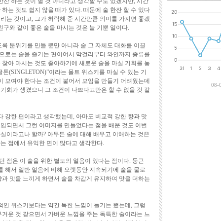
 한잔 하는 것이 별 것 아니라고 생각할 수도 있겠지만, 시간
최근에 달린 댓
하는 것도 쉽지 않을 때가 있다. 때문에 술 한잔 할 수 있다
리는 것이고, 그가 허락해 준 시간만큼 의미를 가지면 좋겠
친구와 같이 좋은 술을 마시는 것은 늘 기뿐 일이다.
도록 분위기를 만들 뿐만 아니라 술 그 자체도 대화를 이끌
적으로는 술을 즐기는 편이여서 막걸리부터 와인까지 종류를
 찾아 마시는 것도 좋아하기에 새로운 술을 마실 기회를 놓
톤(SINGLETON)”이라는 몰트 위스키를 마실 수 있는 기
명이 모여야 한다는 조건이 붙어서 모임을 만들기 어려웠는데
08-
기회가 생겼으니 그 조건이 나쁘다고만은 할 수 없을 것 같
 강한 편이라고 생각했는데, 아마도 비교적 강한 향과 맛
도입되면서 그런 이미지를 만들었다는 점을 배운 것도 이번
사실이라고나 할까? 아무튼 술에 대해 배우고 이해하는 것은
다는 점에서 유익한 면이 많다고 생각한다.
 점은 이 술을 위한 별도의 얼음이 있다는 점이다. 둥근
 해서 일반 얼음에 비해 오랫동안 지속되기에 술을 물로
과 맛을 느끼게 하면서 술을 차갑게 유지하여 맛을 더하는
인 위스키보다는 약간 독한 느낌이 들기는 했는데, 그렇
무거운 것 같으면서 가벼운 느낌을 주는 독특한 술이라는 느