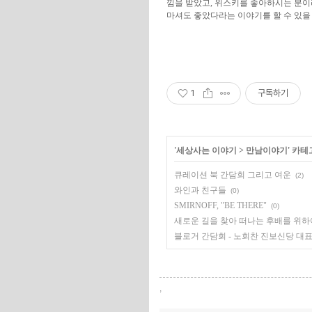
낌을 받았고, 위스키를 좋아하시는 분이
마셔도 좋았다라는 이야기를 할 수 있을 
1
구독하기
'
세상사는 이야기
>
만남이야기
' 카
큐레이션 북 간담회 그리고 여운
(2)
와인과 친구들
(0)
SMIRNOFF, "BE THERE"
(0)
새로운 길을 찾아 떠나는 후배를 위하
블로거 간담회 - 노회찬 진보신당 대
,