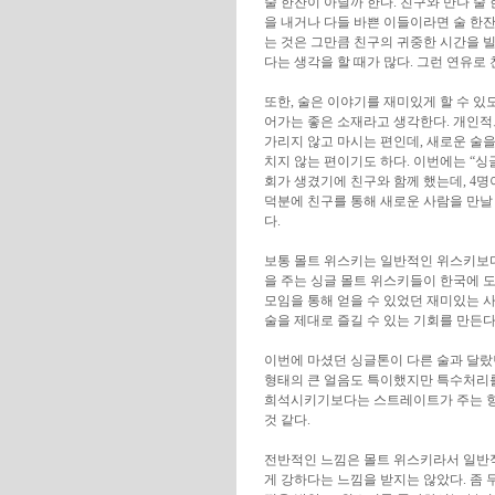
술 한잔이 아닐까 한다. 친구와 만나 술
을 내거나 다들 바쁜 이들이라면 술 한잔 
는 것은 그만큼 친구의 귀중한 시간을 빌
다는 생각을 할 때가 많다. 그런 연유로 
또한, 술은 이야기를 재미있게 할 수 있
어가는 좋은 소재라고 생각한다. 개인
가리지 않고 마시는 편인데, 새로운 술을
치지 않는 편이기도 하다. 이번에는 “싱글
회가 생겼기에 친구와 함께 했는데, 4
덕분에 친구를 통해 새로운 사람을 만날 
다.
보통 몰트 위스키는 일반적인 위스키보다
을 주는 싱글 몰트 위스키들이 한국에 
모임을 통해 얻을 수 있었던 재미있는 
술을 제대로 즐길 수 있는 기회를 만든
이번에 마셨던 싱글톤이 다른 술과 달랐던
형태의 큰 얼음도 특이했지만 특수처리를
희석시키기보다는 스트레이트가 주는 향
것 같다.
전반적인 느낌은 몰트 위스키라서 일반적
게 강하다는 느낌을 받지는 않았다. 좀 