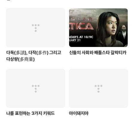
다독(多讀), 다작(多作) 그리고
신들의 사회와 배틀스타 갈락티카
다상량(多商量)
나를 표현하는 3가지 키워드
야이돼지야