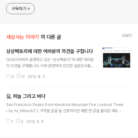
구독하기
더보기
세상사는 이야기
의 다른 글
상상팩토리에 대한 여러분의 의견을 구합니다
글 내용
GE코리아에서 운영하고 있는 "상상팩토리"에 대한 여러분
의 의견을 구해봅니다. 이와 관련하여 간단한 설문조사를
하고 있는데 약 5분 정도만 시간을 내서 참여를 해주시면
0
0
2012. 8. 7.
도움이 많이 되실 것 같습니다. [소개의 글] 2011년 10월
10일 문을 연 ‘GE 상상팩토리’는 국내•외에서 GE가 추진
하고 있는 비즈니스를 스토리텔링에 기반한 재미와 정보가
길, 하늘 그리고 바다
담긴 다양한 컨텐츠를 통해 블로그 독자 여러분들과 교감
글 내용
하고 소통하기 위해 노력해 왔습니다. 이제 ‘GE 상상팩토
San Francisco Peaks from Kendrick Mountain Fire Lookout Towe
리’는 지금의 결과에 만족하지 않고 좀 더 많은 독자 여러분
r by Al_HikesAZ 1. 가까운 길을 늘 선호하지만 때론 먼 길을 돌아갈 때도 있
을 찾아 뵙고, 좀 더 유익하고 도움이 되는 최고의 기업 블
다. 시간과 노력이 더 든다는 것을 알지만, 그래도 그 길을 걸으면 사색과 자유로
로그로 도약하기 위해 여러분들의 소중한 의견 하나하나를
1
2
2012. 5. 9.
움을 느낄 수 있으며 길 속에서 나를 발견할 수도 있다면 괜찮은 선택이지 않을
이번 기회를 통해 담아내고자 합니다. 설문조사 링크 설문
까. 빠른 길이 대부분의 경우 좋긴 하지만, 인생에서도 그럴 것이라고 이야기 하
에 참여하신 분들에게는 ..
기엔 마음 한 곁에 석연치 않은 구석이 있다. 일단 선택하면 다시 갈 수 없는 길